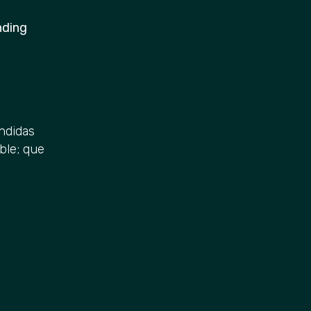
nding
ndidas
ble; que